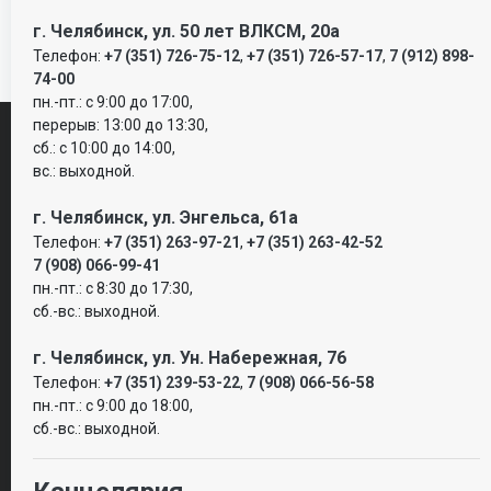
г. Челябинск, ул. 50 лет ВЛКСМ, 20а
Телефон:
+7 (351) 726-75-12
,
+7 (351) 726-57-17
,
7 (912) 898-
74-00
пн.-пт.: с 9:00 до 17:00,
перерыв: 13:00 до 13:30,
сб.: с 10:00 до 14:00,
Виды страхования
вс.: выходной.
г. Челябинск, ул. Энгельса, 61а
Автострахование
Телефон:
+7 (351) 263-97-21
,
+7 (351) 263-42-52
7 (908) 066-99-41
ОСАГО
пн.-пт.: с 8:30 до 17:30,
КАСКО
сб.-вс.: выходной.
Легкое КАСКО
Помощь
г. Челябинск, ул. Ун. Набережная, 76
Классик
Телефон:
+7 (351) 239-53-22
,
7 (908) 066-56-58
Здоровье
пн.-пт.: с 9:00 до 18:00,
online
сб.-вс.: выходной.
Страхование на случай укуса клеща
Добровольное медицинское страхование