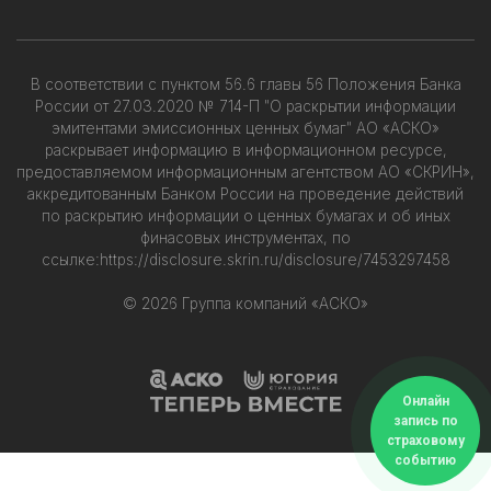
В соответствии с пунктом 56.6 главы 56 Положения Банка
России от 27.03.2020 № 714-П "О раскрытии информации
эмитентами эмиссионных ценных бумаг" АО «АСКО»
раскрывает информацию в информационном ресурсе,
предоставляемом информационным агентством АО «СКРИН»,
аккредитованным Банком России на проведение действий
по раскрытию информации о ценных бумагах и об иных
финасовых инструментах, по
ссылке:
https://disclosure.skrin.ru/disclosure/7453297458
© 2026 Группа компаний «АСКО»
Онлайн
запись по
страховому
событию