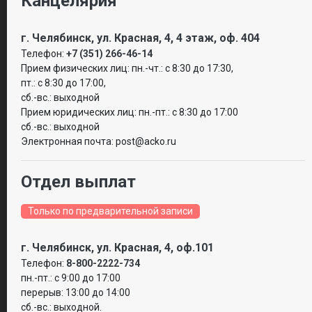
Канцелярия
Жизнь
Несчастный случай
online
г. Челябинск, ул. Красная, 4, 4 этаж, оф. 404
Страхование спортсменов
Телефон:
+7 (351) 266-46-14
Страхование детей от несчастного случая
Прием физических лиц: пн.-чт.: с 8:30 до 17:30,
Имущество
пт.: с 8:30 до 17:00,
сб.-вс.: выходной
Ипотека
Прием юридических лиц: пн.-пт.: c 8:30 до 17:00
Квартира
сб.-вс.: выходной
Загородная недвижимость
Электронная почта: post@acko.ru
Полезная информация
Отдел выплат
Компания
О компании
Только по предварительной записи
Раскрытие информации
Новости компании
г. Челябинск, ул. Красная, 4, оф.101
Музей
Телефон:
8-800-2222-734
Бизнес
пн.-пт.: с 9:00 до 17:00
перерыв: 13:00 до 14:00
Управление рисками
сб.-вс.: выходной.