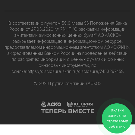
В соответствии с пунктом 56.6 главы 56 Положения Банка
России от 27.03.2020 № 714-П "О раскрытии информации
эмитентами эмиссионных ценных бумаг" АО «АСКО»
раскрывает информацию в информационном ресурсе,
предоставляемом информационным агентством АО «СКРИН»,
аккредитованным Банком России на проведение действий
по раскрытию информации о ценных бумагах и об иных
финасовых инструментах, по
ссылке:
https://disclosure.skrin.ru/disclosure/7453297458
© 2026 Группа компаний «АСКО»
Онлайн
запись по
страховому
событию