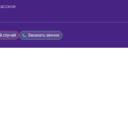
асское
й случай
Заказать звонок