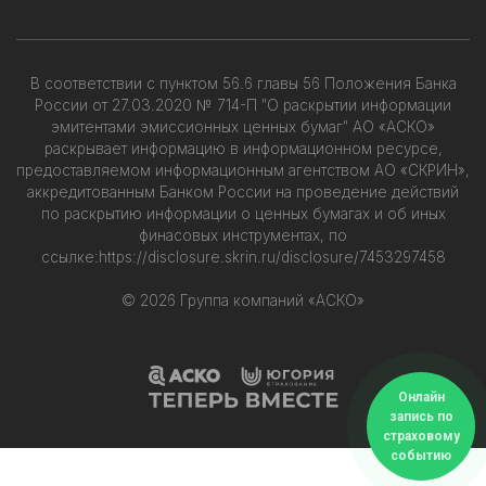
В соответствии с пунктом 56.6 главы 56 Положения Банка
России от 27.03.2020 № 714-П "О раскрытии информации
эмитентами эмиссионных ценных бумаг" АО «АСКО»
раскрывает информацию в информационном ресурсе,
предоставляемом информационным агентством АО «СКРИН»,
аккредитованным Банком России на проведение действий
по раскрытию информации о ценных бумагах и об иных
финасовых инструментах, по
ссылке:
https://disclosure.skrin.ru/disclosure/7453297458
© 2026 Группа компаний «АСКО»
Онлайн
запись по
страховому
событию