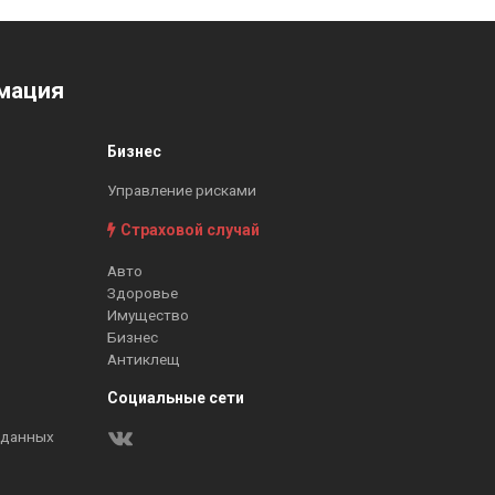
мация
Бизнес
Управление рисками
Страховой случай
Авто
Здоровье
Имущество
Бизнес
Антиклещ
Социальные сети
 данных