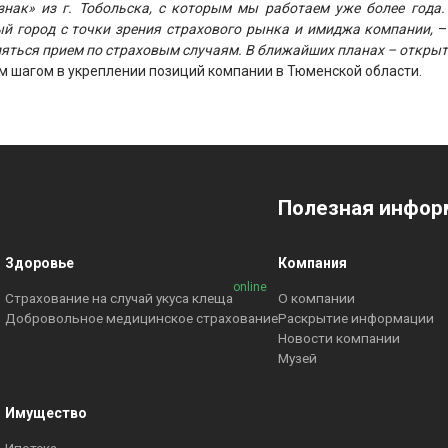
ак» из г. Тобольска, с которым мы работаем уже более года. 
ый город с точки зрения страхового рынка и имиджа компании,
–
вляться прием по страховым случаям. В ближайших планах – откры
м шагом в укреплении позиций компании в Тюменской области.
Полезная инфор
Здоровье
Компания
online
Страхование на случай укуса клеща
О компании
Добровольное медицинское страхование
Раскрытие информации
Новости компании
Музей
Имущество