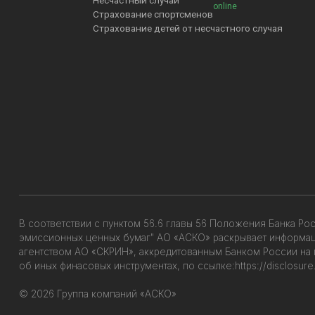
Несчастный случай
online
Страхование спортсменов
Страхование детей от несчастного случая
В соответствии с пунктом 56.6 главы 56 Положения Банка Ро
эмиссионных ценных бумаг" АО «АСКО» раскрывает информ
агентством АО «СКРИН», аккредитованным Банком России на
об иных финасовых инструментах, по ссылке:
https://disclosur
© 2026 Группа компаний «АСКО»