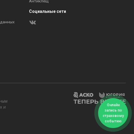
Антиклещ
Социальные сети
 данных
нным
Онлайн
х и
запись по
страховому
событию