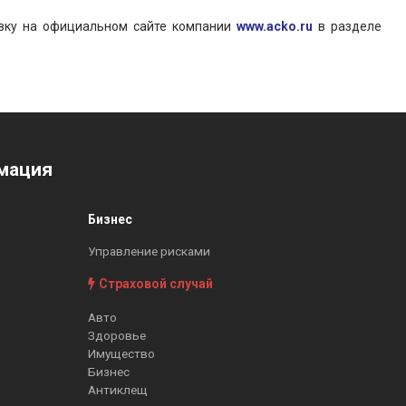
явку на официальном сайте компании
www.acko.ru
в разделе
мация
Бизнес
Управление рисками
Страховой случай
Авто
Здоровье
Имущество
Бизнес
Антиклещ