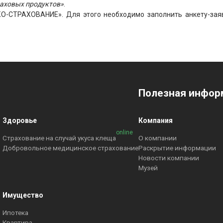
раховых продуктов»
.
КО-СТРАХОВАНИЕ». Для этого необходимо заполнить анкету-за
Полезная инфор
Здоровье
Компания
online
Страхование на случай укуса клеща
О компании
Добровольное медицинское страхование
Раскрытие информации
Новости компании
Музей
Имущество
Ипотека
Квартира