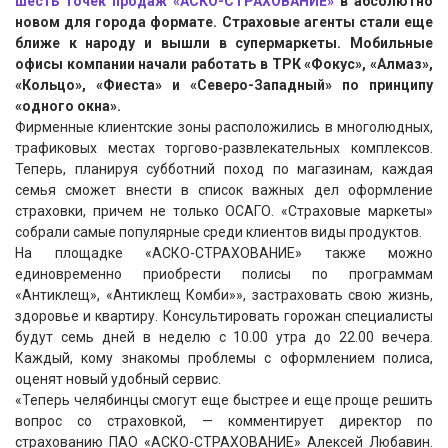
шесть точек продаж «АСКО-СТРАХОВАНИЕ»
в абсолютно
новом для города формате. Страховые агенты стали еще
ближе к народу и вышли в супермаркеты. Мобильные
офисы компании начали работать в ТРК «Фокус», «Алмаз»,
«Кольцо», «Фиеста» и «Северо-Западный» по принципу
«одного окна».
Фирменные клиентские зоны расположились в многолюдных,
трафиковых местах торгово-развлекательных комплексов.
Теперь, планируя субботний поход по магазинам, каждая
семья сможет внести в список важных дел оформление
страховки, причем не только ОСАГО. «Страховые маркеты»
собрали самые популярные среди клиентов виды продуктов.
На площадке «АСКО-СТРАХОВАНИЕ» также можно
единовременно приобрести полисы по программам
«Антиклещ», «Антиклещ Комби»», застраховать свою жизнь,
здоровье и квартиру. Консультировать горожан специалисты
будут семь дней в неделю с 10.00 утра до 22.00 вечера.
Каждый, кому знакомы проблемы с оформлением полиса,
оценят новый удобный сервис.
«Теперь челябинцы смогут еще быстрее и еще проще решить
вопрос со страховкой, — комментирует директор по
страхованию ПАО «АСКО-СТРАХОВАНИЕ» Алексей Любавин.