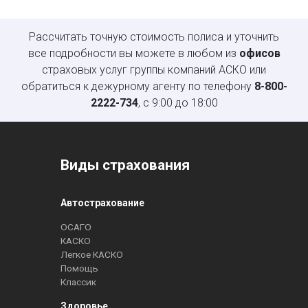
Рассчитать точную стоимость полиса и уточнить
все подробности вы можете в любом из
офисов
страховых услуг группы компаний АСКО или
обратиться к дежурному агенту по телефону
8-800-
2222-734
, с 9:00 до 18:00
Виды страхования
Автострахование
ОСАГО
КАСКО
Легкое КАСКО
Помощь
Классик
Здоровье