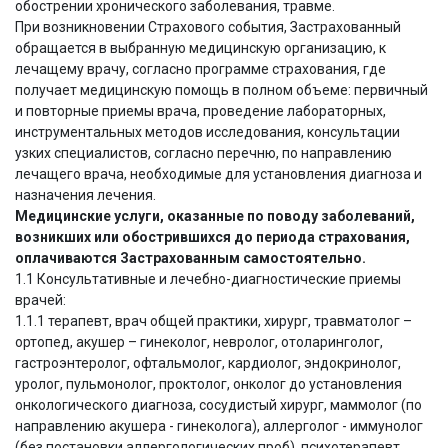
обострении хронического заболевания, травме.
При возникновении Страхового события, Застрахованный
обращается в выбранную медицинскую организацию, к
лечащему врачу, согласно программе страхования, где
получает медицинскую помощь в полном объеме: первичный
и повторные приемы врача, проведение лабораторных,
инструментальных методов исследования, консультации
узких специалистов, согласно перечню, по направлению
лечащего врача, необходимые для установления диагноза и
назначения лечения.
Медицинские услуги, оказанные по поводу заболеваний,
возникших или обострившихся до периода страхования,
оплачиваются Застрахованным самостоятельно.
1.1 Консультативные и лечебно-диагностические приемы
врачей:
1.1.1 терапевт, врач общей практики, хирург, травматолог –
ортопед, акушер – гинеколог, невролог, отоларинголог,
гастроэнтеролог, офтальмолог, кардиолог, эндокринолог,
уролог, пульмонолог, проктолог, онколог до установления
онкологического диагноза, сосудистый хирург, маммолог (по
направлению акушера - гинеколога), аллерголог - иммунолог
(без постановки аллергологических проб), психотерапевт