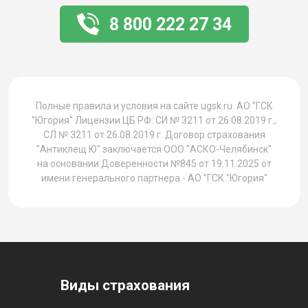
8 800 222 27 34
1
Полные правила и условия на сайте ugsk.ru. АО "ГСК
"Югория" Лицензии ЦБ РФ: СИ № 3211 от 26.08.2019 г.,
СЛ № 3211 от 26.08.2019 г. Договор страхования
"Антиклещ Ю" заключается ООО "АСКО-Челябинск"
на основании Доверенности №845 от 19.11.2025 от
имени генерального партнера - АО "ГСК "Югория"
Виды страхования