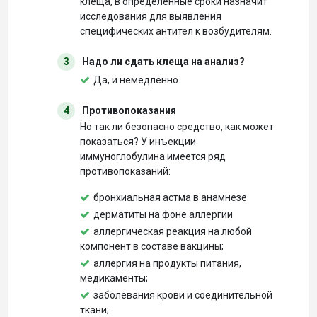
клеща, в определенные сроки назначит
исследования для выявления
специфических антител к возбудителям.
3
Надо ли сдать клеща на анализ?
Да, и немедленно.
4
Противопоказания
Но так ли безопасно средство, как может
показаться? У инъекции
иммуноглобулина имеется ряд
противопоказаний:
бронхиальная астма в анамнезе
дерматиты на фоне аллергии
аллергическая реакция на любой
компонент в составе вакцины;
аллергия на продукты питания,
медикаменты;
заболевания крови и соединительной
ткани;