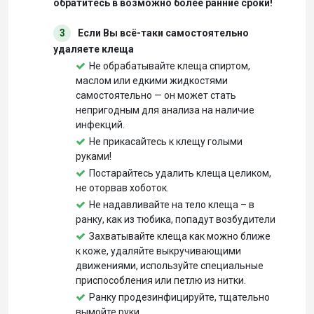
обратитесь в возможно более ранние сроки!
3
Если Вы всё-таки самостоятельно
удаляете клеща
Не обрабатывайте клеща спиртом,
маслом или едкими жидкостями
самостоятельно — он может стать
непригодным для анализа на наличие
инфекций.
Не прикасайтесь к клещу голыми
руками!
Постарайтесь удалить клеща целиком,
не оторвав хоботок.
Не надавливайте на тело клеща – в
ранку, как из тюбика, попадут возбудители
Захватывайте клеща как можно ближе
к коже, удаляйте выкручивающими
движениями, используйте специальные
приспособления или петлю из нитки.
Ранку продезинфицируйте, тщательно
вымойте руки.