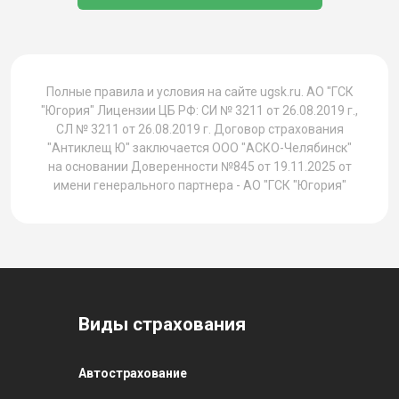
1
Полные правила и условия на сайте ugsk.ru. АО "ГСК
"Югория" Лицензии ЦБ РФ: СИ № 3211 от 26.08.2019 г.,
СЛ № 3211 от 26.08.2019 г. Договор страхования
"Антиклещ Ю" заключается ООО "АСКО-Челябинск"
на основании Доверенности №845 от 19.11.2025 от
имени генерального партнера - АО "ГСК "Югория"
Виды страхования
Автострахование