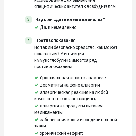
исследования для выявления
специфических антител к возбудителям.
3
Надо ли сдать клеща на анализ?
Да, и немедленно.
4
Противопоказания
Но так ли безопасно средство, как может
показаться? У инъекции
иммуноглобулина имеется ряд
противопоказаний:
бронхиальная астма в анамнезе
дерматиты на фоне аллергии
аллергическая реакция на любой
компонент в составе вакцины;
аллергия на продукты питания,
медикаменты;
заболевания крови и соединительной
ткани;
хронический нефрит;