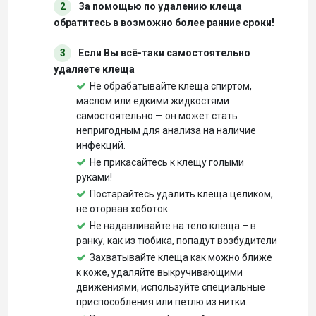
2
За помощью по удалению клеща
обратитесь в возможно более ранние сроки!
3
Если Вы всё-таки самостоятельно
удаляете клеща
Не обрабатывайте клеща спиртом,
маслом или едкими жидкостями
самостоятельно — он может стать
непригодным для анализа на наличие
инфекций.
Не прикасайтесь к клещу голыми
руками!
Постарайтесь удалить клеща целиком,
не оторвав хоботок.
Не надавливайте на тело клеща – в
ранку, как из тюбика, попадут возбудители
Захватывайте клеща как можно ближе
к коже, удаляйте выкручивающими
движениями, используйте специальные
приспособления или петлю из нитки.