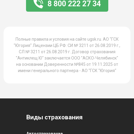
8 800 222 27 34
1
Полные правила и условия на сайте ugsk.ru. АО "ГСК
"Югория" Лицензии ЦБ РФ: СИ № 3211 от 26.08.2019 г.,
СЛ № 3211 от 26.08.2019 г. Договор страхования
"Антиклещ Ю" заключается ООО "АСКО-Челябинск"
на основании Доверенности №845 от 19.11.2025 от
имени генерального партнера - АО "ГСК "Югория"
Виды страхования
Автострахование