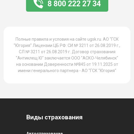
8 800 222 27 34
1
Полные правила и условия на сайте ugsk.ru. АО "ГСК
"Югория" Лицензии ЦБ РФ: СИ № 3211 от 26.08.2019 г.,
СЛ № 3211 от 26.08.2019 г. Договор страхования
"Антиклещ Ю" заключается ООО "АСКО-Челябинск"
на основании Доверенности №845 от 19.11.2025 от
имени генерального партнера - АО "ГСК "Югория"
Виды страхования
Автострахование