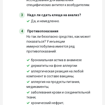
исследования для выявления
специфических антител к возбудителям.
3
Надо ли сдать клеща на анализ?
Да, и немедленно.
4
Противопоказания
Но так ли безопасно средство, как может
показаться? У инъекции
иммуноглобулина имеется ряд
противопоказаний:
бронхиальная астма в анамнезе
дерматиты на фоне аллергии
аллергическая реакция на любой
компонент в составе вакцины;
аллергия на продукты питания,
медикаменты;
заболевания крови и соединительной
ткани;
хронический нефрит;