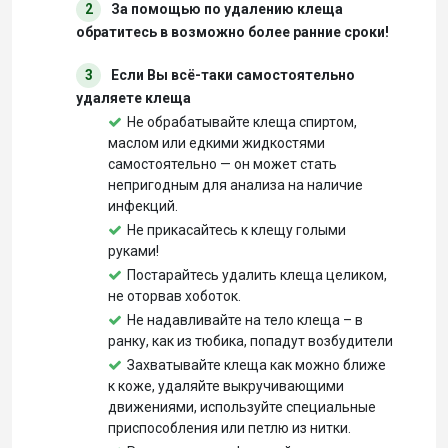
2
За помощью по удалению клеща
обратитесь в возможно более ранние сроки!
3
Если Вы всё-таки самостоятельно
удаляете клеща
Не обрабатывайте клеща спиртом,
маслом или едкими жидкостями
самостоятельно — он может стать
непригодным для анализа на наличие
инфекций.
Не прикасайтесь к клещу голыми
руками!
Постарайтесь удалить клеща целиком,
не оторвав хоботок.
Не надавливайте на тело клеща – в
ранку, как из тюбика, попадут возбудители
Захватывайте клеща как можно ближе
к коже, удаляйте выкручивающими
движениями, используйте специальные
приспособления или петлю из нитки.