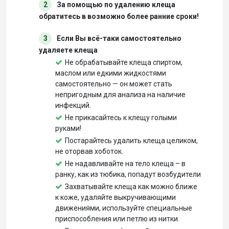
2
За помощью по удалению клеща
обратитесь в возможно более ранние сроки!
3
Если Вы всё-таки самостоятельно
удаляете клеща
Не обрабатывайте клеща спиртом,
маслом или едкими жидкостями
самостоятельно — он может стать
непригодным для анализа на наличие
инфекций.
Не прикасайтесь к клещу голыми
руками!
Постарайтесь удалить клеща целиком,
не оторвав хоботок.
Не надавливайте на тело клеща – в
ранку, как из тюбика, попадут возбудители
Захватывайте клеща как можно ближе
к коже, удаляйте выкручивающими
движениями, используйте специальные
приспособления или петлю из нитки.