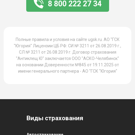
8 800 222 27 34
1
Полные правила и условия на сайте ugsk.ru. АО "ГСК
"Югория" Лицензии ЦБ РФ: СИ № 3211 от 26.08.2019 г.,
СЛ № 3211 от 26.08.2019 г. Договор страхования
"Антиклещ Ю" заключается ООО "АСКО-Челябинск"
на основании Доверенности №845 от 19.11.2025 от
имени генерального партнера - АО "ГСК "Югория"
Виды страхования
Автострахование