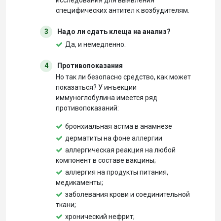
исследования для выявления
специфических антител к возбудителям.
3
Надо ли сдать клеща на анализ?
Да, и немедленно.
4
Противопоказания
Но так ли безопасно средство, как может
показаться? У инъекции
иммуноглобулина имеется ряд
противопоказаний:
бронхиальная астма в анамнезе
дерматиты на фоне аллергии
аллергическая реакция на любой
компонент в составе вакцины;
аллергия на продукты питания,
медикаменты;
заболевания крови и соединительной
ткани;
хронический нефрит;