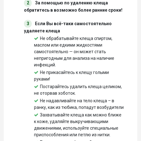
2
За помощью по удалению клеща
обратитесь в возможно более ранние сроки!
3
Если Вы всё-таки самостоятельно
удаляете клеща
Не обрабатывайте клеща спиртом,
маслом или едкими жидкостями
самостоятельно — он может стать
непригодным для анализа на наличие
инфекций.
Не прикасайтесь к клещу голыми
руками!
Постарайтесь удалить клеща целиком,
не оторвав хоботок.
Не надавливайте на тело клеща – в
ранку, как из тюбика, попадут возбудители
Захватывайте клеща как можно ближе
к коже, удаляйте выкручивающими
движениями, используйте специальные
приспособления или петлю из нитки.