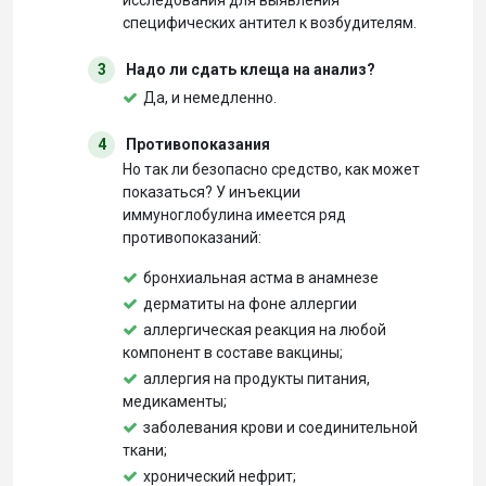
исследования для выявления
специфических антител к возбудителям.
3
Надо ли сдать клеща на анализ?
Да, и немедленно.
4
Противопоказания
Но так ли безопасно средство, как может
показаться? У инъекции
иммуноглобулина имеется ряд
противопоказаний:
бронхиальная астма в анамнезе
дерматиты на фоне аллергии
аллергическая реакция на любой
компонент в составе вакцины;
аллергия на продукты питания,
медикаменты;
заболевания крови и соединительной
ткани;
хронический нефрит;