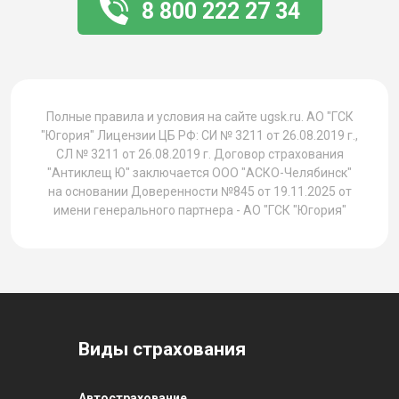
8 800 222 27 34
1
Полные правила и условия на сайте ugsk.ru. АО "ГСК
"Югория" Лицензии ЦБ РФ: СИ № 3211 от 26.08.2019 г.,
СЛ № 3211 от 26.08.2019 г. Договор страхования
"Антиклещ Ю" заключается ООО "АСКО-Челябинск"
на основании Доверенности №845 от 19.11.2025 от
имени генерального партнера - АО "ГСК "Югория"
Виды страхования
Автострахование