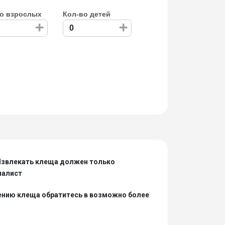
о взрослых
Кол-во детей
+
+
Извлекать клеща должен только
иалист
ению клеща обратитесь в возможно более