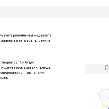
льзуйте репелленты, надевайте
ривайте и ее, и все тело после
(педиатру). Он будет
Л
т момента присасывания клеща,
сследования для выявления
телям.