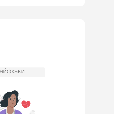
айфхаки