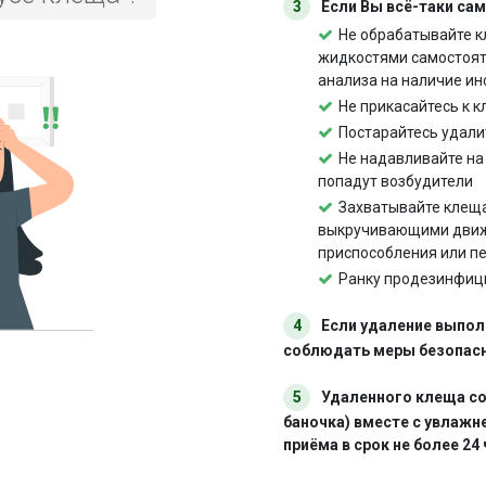
3
Если Вы всё-таки са
Не обрабатывайте к
жидкостями самостоят
анализа на наличие ин
Не прикасайтесь к 
Постарайтесь удали
Не надавливайте на 
попадут возбудители
Захватывайте клеща
выкручивающими движ
приспособления или пе
Ранку продезинфици
4
Если удаление выпол
соблюдать меры безопасн
5
Удаленного клеща со
баночка) вместе с увлажн
приёма в срок не более 24 