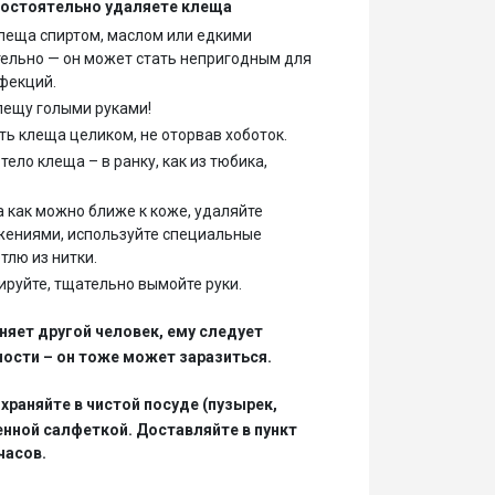
мостоятельно удаляете клеща
леща спиртом, маслом или едкими
ельно — он может стать непригодным для
фекций.
клещу голыми руками!
ть клеща целиком, не оторвав хоботок.
тело клеща – в ранку, как из тюбика,
 как можно ближе к коже, удаляйте
ениями, используйте специальные
тлю из нитки.
руйте, тщательно вымойте руки.
няет другой человек, ему следует
ости – он тоже может заразиться.
храняйте в чистой посуде (пузырек,
енной салфеткой. Доставляйте в пункт
часов.