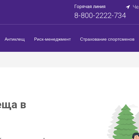
Горячая линия
Че
8-800-2222-734
Антиклещ
Риск-менеджмент
Страхование спортсменов
еща в