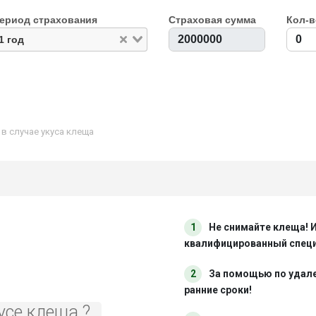
ериод страхования
Страховая сумма
Кол-в
1 год
 случае укуса клеща
1
Не снимайте клеща! 
квалифицированный спец
2
За помощью по удал
ранние сроки!
усе клеща ?