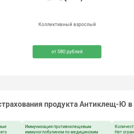
Коллективный взрослый
от 580 рублей
трахования продукта Антиклещ-Ю в
вые
Иммунизация противоклещевым
Количест
шего
иммуноглобулином по медицинским
Нет огра