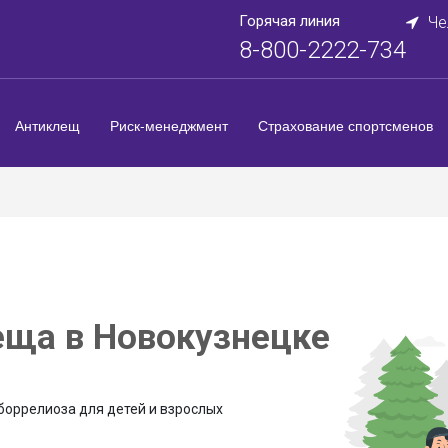
Горячая линия
Че
8-800-2222-734
Антиклещ
Риск-менеджмент
Страхование спортсменов
еща в Новокузнецке
боррелиоза для детей и взрослых