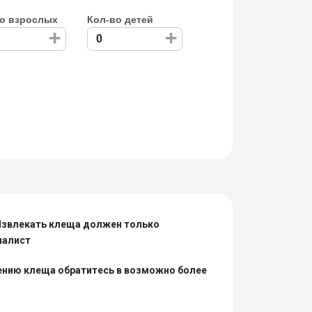
о взрослых
Кол-во детей
+
+
Извлекать клеща должен только
иалист
ению клеща обратитесь в возможно более