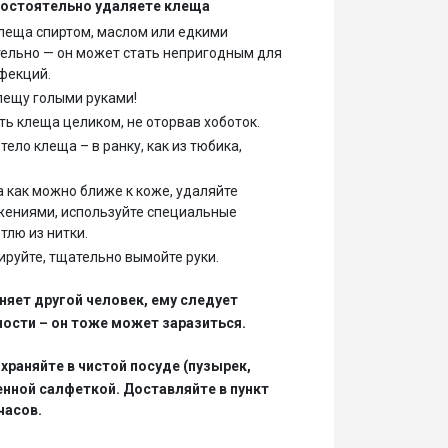
мостоятельно удаляете клеща
леща спиртом, маслом или едкими
ельно — он может стать непригодным для
фекций.
клещу голыми руками!
ть клеща целиком, не оторвав хоботок.
тело клеща – в ранку, как из тюбика,
 как можно ближе к коже, удаляйте
ениями, используйте специальные
тлю из нитки.
руйте, тщательно вымойте руки.
няет другой человек, ему следует
ости – он тоже может заразиться.
храняйте в чистой посуде (пузырек,
енной салфеткой. Доставляйте в пункт
часов.