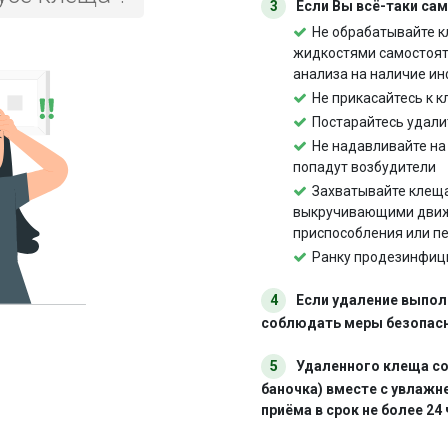
3
Если Вы всё-таки са
Не обрабатывайте к
жидкостями самостоят
анализа на наличие ин
Не прикасайтесь к 
Постарайтесь удали
Не надавливайте на 
попадут возбудители
Захватывайте клеща
выкручивающими движ
приспособления или пе
Ранку продезинфици
4
Если удаление выпол
соблюдать меры безопасн
5
Удаленного клеща со
баночка) вместе с увлажн
приёма в срок не более 24 