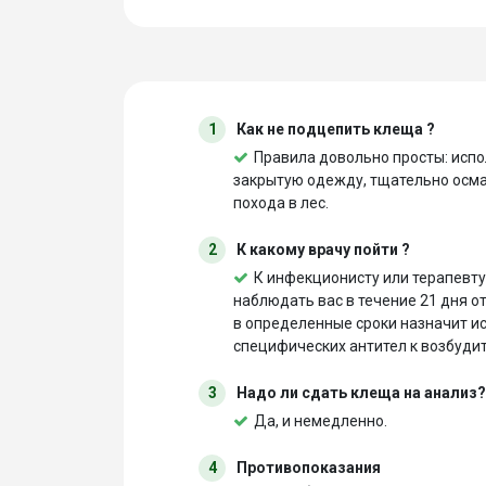
1
Как не подцепить клеща ?
Правила довольно просты: испо
закрытую одежду, тщательно осмат
похода в лес.
2
К какому врачу пойти ?
К инфекционисту или терапевту 
наблюдать вас в течение 21 дня о
в определенные сроки назначит и
специфических антител к возбуди
3
Надо ли сдать клеща на анализ?
Да, и немедленно.
4
Противопоказания