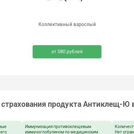
Коллективный взрослый
от 580 рублей
страхования продукта Антиклещ-Ю 
вые
Иммунизация противоклещевым
Количест
шего
иммуноглобулином по медицинским
Нет огра