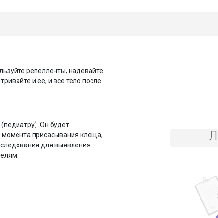
льзуйте репелленты, надевайте
ривайте и ее, и все тело после
(педиатру). Он будет
Л
т момента присасывания клеща,
сследования для выявления
телям.