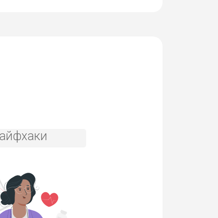
айфхаки