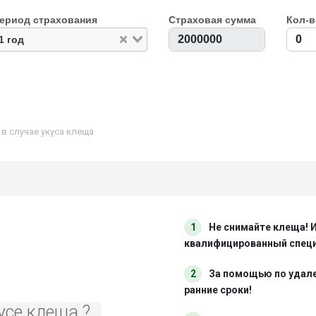
ериод страхования
Страховая сумма
Кол-в
1 год
 случае укуса клеща
1
Не снимайте клеща! 
квалифицированный спец
2
За помощью по удал
ранние сроки!
усе клеща ?