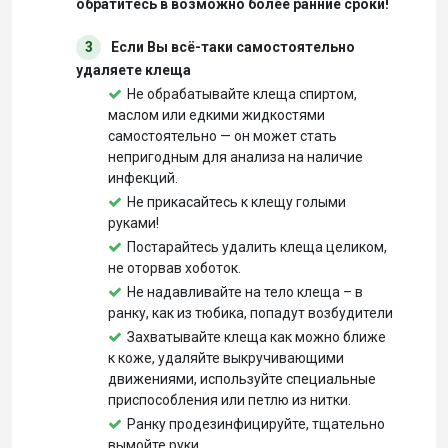
обратитесь в возможно более ранние сроки!
3
Если Вы всё-таки самостоятельно
удаляете клеща
Не обрабатывайте клеща спиртом,
маслом или едкими жидкостями
самостоятельно — он может стать
непригодным для анализа на наличие
инфекций.
Не прикасайтесь к клещу голыми
руками!
Постарайтесь удалить клеща целиком,
не оторвав хоботок.
Не надавливайте на тело клеща – в
ранку, как из тюбика, попадут возбудители
Захватывайте клеща как можно ближе
к коже, удаляйте выкручивающими
движениями, используйте специальные
приспособления или петлю из нитки.
Ранку продезинфицируйте, тщательно
вымойте руки.