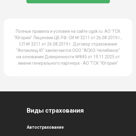
1
Полные правила и условия на сайте ugsk.ru. АО "ГСК
"Югория" Лицензии ЦБ РФ: СИ № 3211 от 26.08.2019 г.,
СЛ № 3211 от 26.08.2019 г. Договор страхования
"Антиклещ Ю" заключается ООО "АСКО-Челябинск"
на основании Доверенности №845 от 19.11.2025 от
имени генерального партнера - АО "ГСК "Югория"
Виды страхования
Автострахование