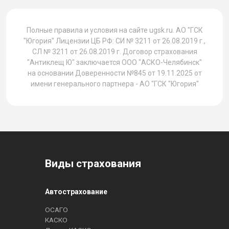
Полные правила и условия на сайте ugsk.ru. АО "ГСК
"Югория" Лицензии ЦБ РФ: СИ № 3211 от 26.08.2019 г.,
СЛ № 3211 от 26.08.2019 г. Договор страхования
"Антиклещ Ю" заключается ООО "АСКО-Челябинск"
на основании Доверенности №845 от 19.11.2025 от
имени генерального партнера - АО "ГСК "Югория"
Виды страхования
Автострахование
ОСАГО
КАСКО