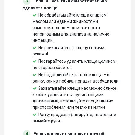
3
Если Вы всё-таки самостоятельно
удаляете клеща
Не обрабатывайте клеща спиртом,
маслом или едкими жидкостями
самостоятельно — он может стать
непригодным для анализа на наличие
инфекций.
Не прикасайтесь к клещу голыми
руками!
Постарайтесь удалить клеща целиком,
не оторвав хоботок.
Не надавливайте на тело клеща – в
ранку, как из тюбика, попадут возбудители
Захватывайте клеща как можно ближе
к коже, удаляйте выкручивающими
движениями, используйте специальные
приспособления или петлю из нитки.
Ранку продезинфицируйте, тщательно
вымойте руки.
4
Если удаление выполняет другой