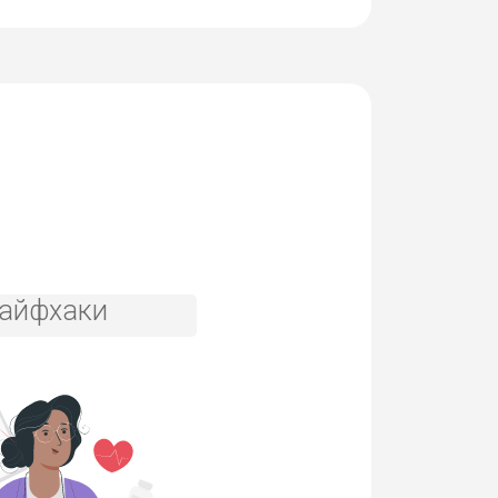
айфхаки