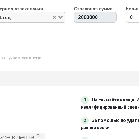
ериод страхования
Страховая сумма
Кол-в
1 год
 случае укуса клеща
1
Не снимайте клеща! 
квалифицированный спец
2
За помощью по удал
ранние сроки!
усе клеща ?