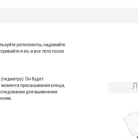
льзуйте репелленты, надевайте
ривайте и ее, и все тело после
(педиатру). Он будет
Л
т момента присасывания клеща,
сследования для выявления
телям.