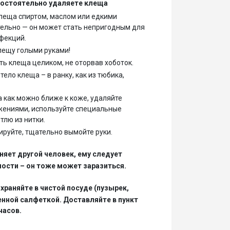
мостоятельно удаляете клеща
леща спиртом, маслом или едкими
ельно — он может стать непригодным для
фекций.
клещу голыми руками!
ть клеща целиком, не оторвав хоботок.
тело клеща – в ранку, как из тюбика,
 как можно ближе к коже, удаляйте
ениями, используйте специальные
тлю из нитки.
руйте, тщательно вымойте руки.
няет другой человек, ему следует
ости – он тоже может заразиться.
храняйте в чистой посуде (пузырек,
енной салфеткой. Доставляйте в пункт
часов.