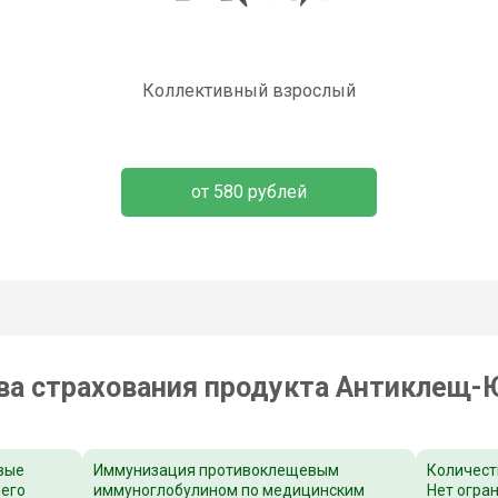
Коллективный взрослый
от 580 рублей
а страхования продукта Антиклещ-
вые
Иммунизация противоклещевым
Количест
шего
иммуноглобулином по медицинским
Нет огра