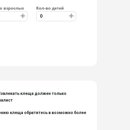
о взрослых
Кол-во детей
+
+
Извлекать клеща должен только
иалист
ению клеща обратитесь в возможно более