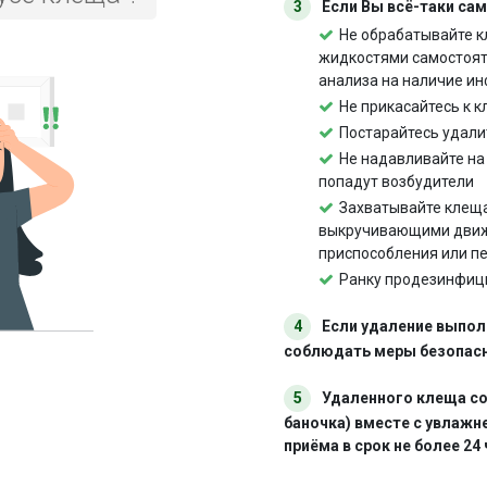
3
Если Вы всё-таки са
Не обрабатывайте к
жидкостями самостоят
анализа на наличие ин
Не прикасайтесь к 
Постарайтесь удали
Не надавливайте на 
попадут возбудители
Захватывайте клеща
выкручивающими движ
приспособления или пе
Ранку продезинфици
4
Если удаление выпол
соблюдать меры безопасн
5
Удаленного клеща со
баночка) вместе с увлажн
приёма в срок не более 24 