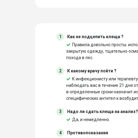
1
Как не подцепить клеща ?
Правила довольно просты: испо
закрытую одежду, тщательно осмат
похода в лес.
2
К какому врачу пойти ?
К инфекционисту или терапевту 
наблюдать вас в течение 21 дня о
в определенные сроки назначит и
специфических антител к возбуди
3
Надо ли сдать клеща на анализ?
Да, и немедленно.
4
Противопоказания