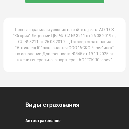
1
Полные правила и условия на сайте ugsk.ru. АО "ГСК
"Югория" Лицензии ЦБ РФ: СИ № 3211 от 26.08.2019 г.,
СЛ № 3211 от 26.08.2019 г. Договор страхования
"Антиклещ Ю" заключается ООО "АСКО-Челябинск"
на основании Доверенности №845 от 19.11.2025 от
имени генерального партнера - АО "ГСК "Югория"
Виды страхования
Автострахование