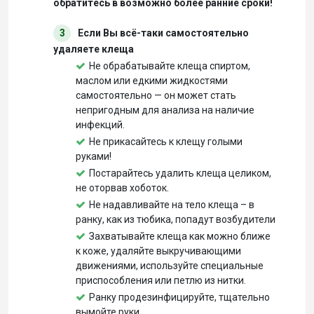
обратитесь в возможно более ранние сроки!
3
Если Вы всё-таки самостоятельно
удаляете клеща
Не обрабатывайте клеща спиртом,
маслом или едкими жидкостями
самостоятельно — он может стать
непригодным для анализа на наличие
инфекций.
Не прикасайтесь к клещу голыми
руками!
Постарайтесь удалить клеща целиком,
не оторвав хоботок.
Не надавливайте на тело клеща – в
ранку, как из тюбика, попадут возбудители
Захватывайте клеща как можно ближе
к коже, удаляйте выкручивающими
движениями, используйте специальные
приспособления или петлю из нитки.
Ранку продезинфицируйте, тщательно
вымойте руки.