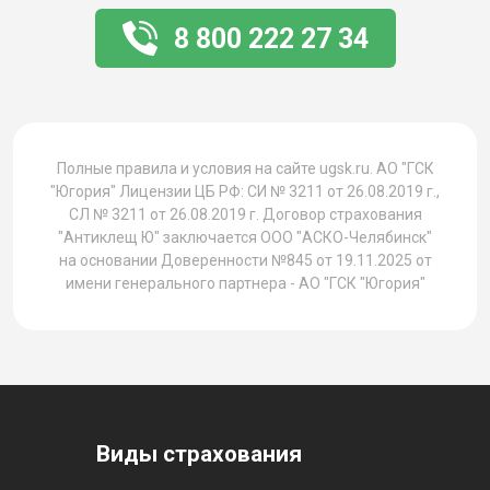
8 800 222 27 34
1
Полные правила и условия на сайте ugsk.ru. АО "ГСК
"Югория" Лицензии ЦБ РФ: СИ № 3211 от 26.08.2019 г.,
СЛ № 3211 от 26.08.2019 г. Договор страхования
"Антиклещ Ю" заключается ООО "АСКО-Челябинск"
на основании Доверенности №845 от 19.11.2025 от
имени генерального партнера - АО "ГСК "Югория"
Виды страхования