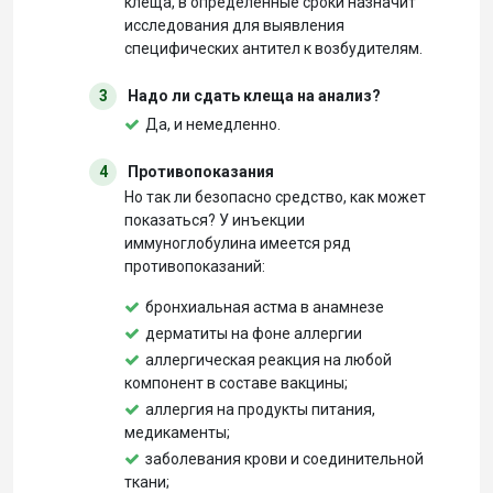
клеща, в определенные сроки назначит
исследования для выявления
специфических антител к возбудителям.
3
Надо ли сдать клеща на анализ?
Да, и немедленно.
4
Противопоказания
Но так ли безопасно средство, как может
показаться? У инъекции
иммуноглобулина имеется ряд
противопоказаний:
бронхиальная астма в анамнезе
дерматиты на фоне аллергии
аллергическая реакция на любой
компонент в составе вакцины;
аллергия на продукты питания,
медикаменты;
заболевания крови и соединительной
ткани;