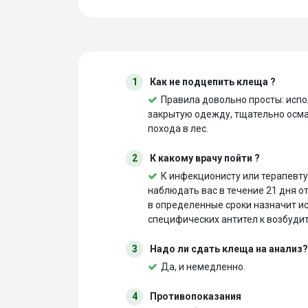
1
Как не подцепить клеща ?
Правила довольно просты: испо
закрытую одежду, тщательно осмат
похода в лес.
2
К какому врачу пойти ?
К инфекционисту или терапевту 
наблюдать вас в течение 21 дня о
в определенные сроки назначит и
специфических антител к возбуди
3
Надо ли сдать клеща на анализ?
Да, и немедленно.
4
Противопоказания