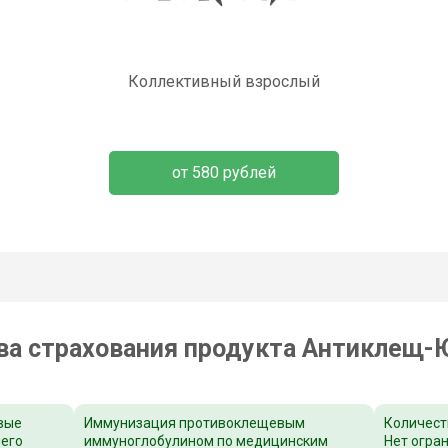
Коллективный взрослый
от 580 рублей
а страхования продукта Антиклещ-Ю
вые
Иммунизация противоклещевым
Количест
шего
иммуноглобулином по медицинским
Нет огра