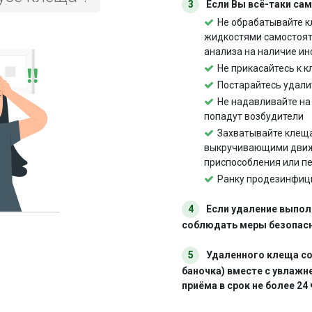
3
Если Вы всё-таки са
Не обрабатывайте к
жидкостями самостоят
анализа на наличие ин
Не прикасайтесь к 
Постарайтесь удали
Не надавливайте на 
попадут возбудители
Захватывайте клеща
выкручивающими движ
приспособления или пе
Ранку продезинфици
4
Если удаление выпол
соблюдать меры безопасн
5
Удаленного клеща со
баночка) вместе с увлажн
приёма в срок не более 24 