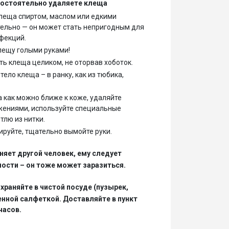
мостоятельно удаляете клеща
леща спиртом, маслом или едкими
ельно — он может стать непригодным для
фекций.
клещу голыми руками!
ть клеща целиком, не оторвав хоботок.
тело клеща – в ранку, как из тюбика,
 как можно ближе к коже, удаляйте
ениями, используйте специальные
тлю из нитки.
руйте, тщательно вымойте руки.
няет другой человек, ему следует
ости – он тоже может заразиться.
храняйте в чистой посуде (пузырек,
енной салфеткой. Доставляйте в пункт
часов.