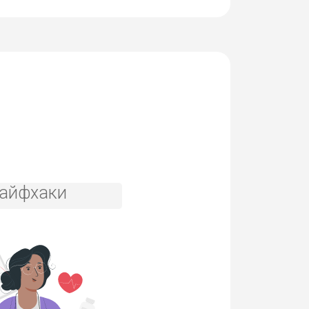
айфхаки