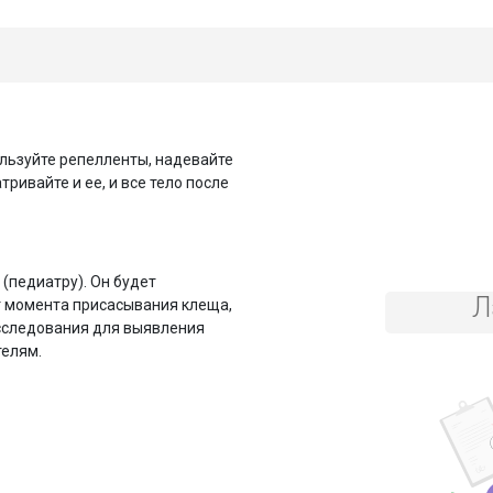
льзуйте репелленты, надевайте
ривайте и ее, и все тело после
(педиатру). Он будет
Л
т момента присасывания клеща,
сследования для выявления
телям.