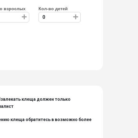
о взрослых
Кол-во детей
+
+
Извлекать клеща должен только
иалист
ению клеща обратитесь в возможно более