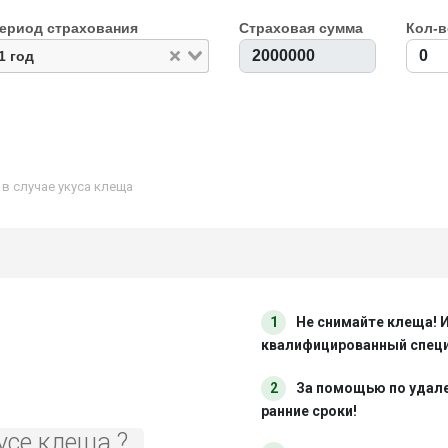
ериод страхования
Страховая сумма
Кол-в
1 год
 случае укуса клеща
1
Не снимайте клеща! 
квалифицированный спец
2
За помощью по удал
ранние сроки!
усе клеща ?