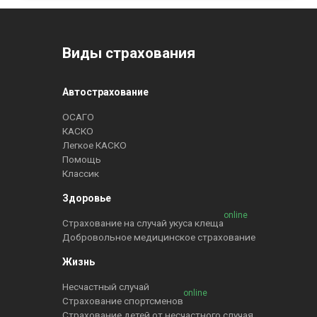
Виды страхования
Автострахование
ОСАГО
КАСКО
Легкое КАСКО
Помощь
Классик
Здоровье
online
Страхование на случай укуса клеща
Добровольное медицинское страхование
Жизнь
Несчастный случай
online
Страхование спортсменов
Страхование детей от несчастного случая